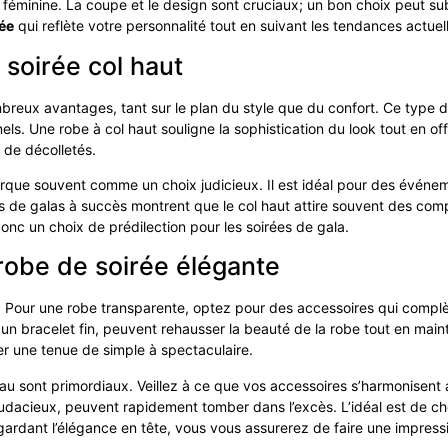
tte féminine. La coupe et le design sont cruciaux; un bon choix peut s
ée
qui reflète votre personnalité tout en suivant les tendances actuel
 soirée col haut
reux avantages, tant sur le plan du style que du confort. Ce type de
s. Une robe à col haut souligne la sophistication du look tout en off
 de décolletés.
ue souvent comme un choix judicieux. Il est idéal pour des événement
rs de galas à succès montrent que le col haut attire souvent des com
nc un choix de prédilection pour les soirées de gala.
obe de soirée élégante
. Pour une robe transparente, optez pour des accessoires qui complète
un bracelet fin, peuvent rehausser la beauté de la robe tout en main
r une tenue de simple à spectaculaire.
iau sont primordiaux. Veillez à ce que vos accessoires s’harmonisent
udacieux, peuvent rapidement tomber dans l’excès. L’idéal est de cho
n gardant l’élégance en tête, vous vous assurerez de faire une impres