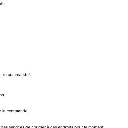
l :
votre commande”.
on.
de la commande.
 des services de courrier à ces endroits pour le moment.