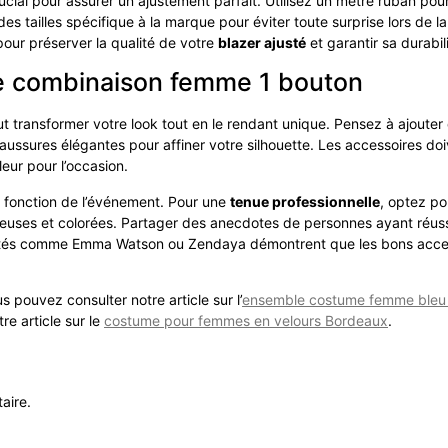
al pour assurer un ajustement parfait. Utilisez un mètre ruban pour 
des tailles spécifique à la marque pour éviter toute surprise lors de 
e pour préserver la qualité de votre
blazer ajusté
et garantir sa durabil
e combinaison femme 1 bouton
t transformer votre look tout en le rendant unique. Pensez à ajouter d
haussures élégantes pour affiner votre silhouette. Les accessoires d
leur pour l’occasion.
n fonction de l’événement. Pour une
tenue professionnelle
, optez po
cieuses et colorées. Partager des anecdotes de personnes ayant réuss
lébrités comme Emma Watson ou Zendaya démontrent que les bons acc
 pouvez consulter notre article sur l’
ensemble costume femme bleu ro
e article sur le
costume pour femmes en velours Bordeaux
.
aire.