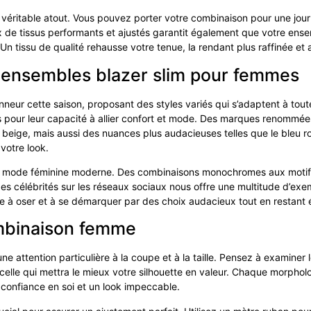
n véritable atout. Vous pouvez porter votre combinaison pour une journ
ix de tissus performants et ajustés garantit également que votre ens
Un tissu de qualité rehausse votre tenue, la rendant plus raffinée et 
 ensembles blazer slim pour femmes
onneur cette saison, proposant des styles variés qui s’adaptent à tou
hés pour leur capacité à allier confort et mode. Des marques renomm
e beige, mais aussi des nuances plus audacieuses telles que le bleu r
votre look.
a mode féminine moderne. Des combinaisons monochromes aux motifs fl
 des célébrités sur les réseaux sociaux nous offre une multitude d’exem
 à oser et à se démarquer par des choix audacieux tout en restant 
mbinaison femme
 attention particulière à la coupe et à la taille. Pensez à examiner
 celle qui mettra le mieux votre silhouette en valeur. Chaque morpholog
 confiance en soi et un look impeccable.