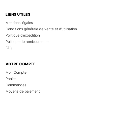
LIENS UTILES
Mentions légales
Conditions générale de vente et d’utilisation
Politique d’expédition
Politique de remboursement
FAQ
VOTRE COMPTE
Mon Compte
Panier
Commandes
Moyens de paiement
© 2025 Combinaison Femme Chic – Tous droits réservés –
Site internet
par
ZIP.ch
–
Protection des données