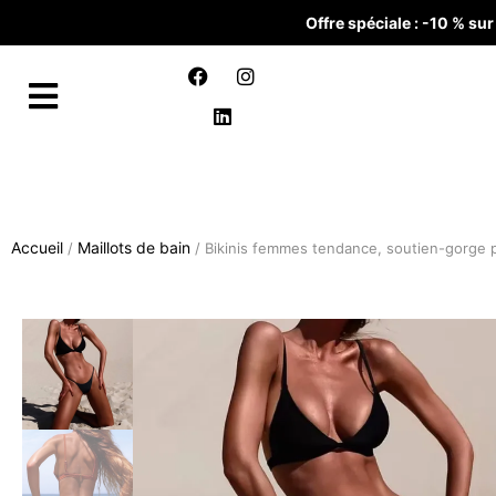
Offre spéciale : -10 % s
Accueil
Maillots de bain
/
/ Bikinis femmes tendance, soutien-gorge p