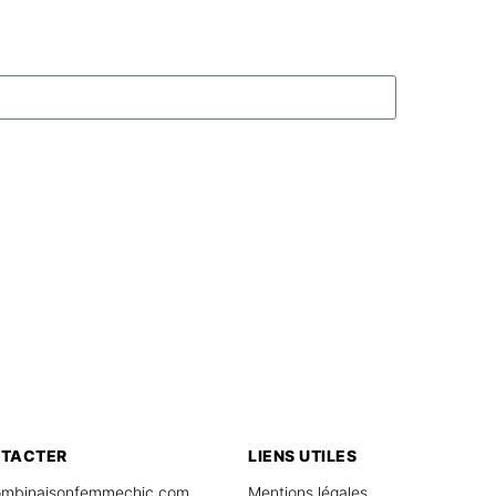
NTACTER
LIENS UTILES
mbinaisonfemmechic.com
Mentions légales