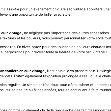
mme
assortie pour un événement chic. Ce sac vintage apportera une t
vient une opportunité de briller avec style !
 cuir vintage
, ne négligez pas l’importance des autres accessoires.
les textures et les couleurs, vous pouvez personnaliser votre style t
ccessoires. En hiver, optez pour des touches de couleurs chaudes av
s superpositions pour révéler toute la beauté de votre sac vintage !
bandoulière en cuir vintage
, il est crucial d’en prendre soin. Privi
x délicats. Évitez également l’exposition prolongée à l’eau ou à la chal
etien régulier. Un simple chiffon doux pour dépoussiérer et un condit
surez sa beauté au fil des années, tout en continuant à faire tourner 
pose comme un élément clé de la garde-robe des femmes modernes. All