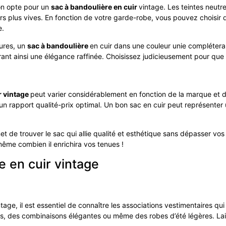
’on opte pour un
sac à bandoulière en cuir
vintage. Les teintes neutr
rs plus vives. En fonction de votre garde-robe, vous pouvez choisir
e.
yures, un
sac à bandoulière
en cuir dans une couleur unie complétera
frant ainsi une élégance raffinée. Choisissez judicieusement pour qu
r vintage
peut varier considérablement en fonction de la marque et de
 rapport qualité-prix optimal. Un bon sac en cuir peut représenter u
t de trouver le sac qui allie qualité et esthétique sans dépasser 
ême combien il enrichira vos tenues !
e en cuir vintage
ntage, il est essentiel de connaître les associations vestimentaires q
és, des combinaisons élégantes ou même des robes d’été légères. Laiss