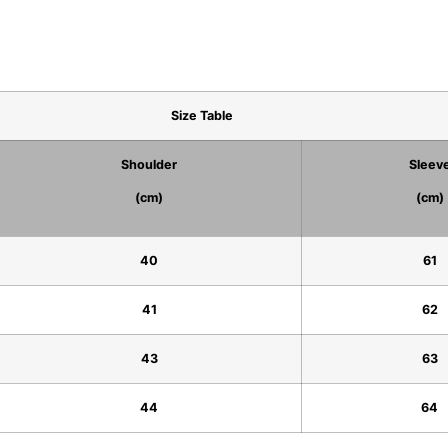
Size Table
Shoulder
Sleev
(cm)
(cm)
40
61
41
62
43
63
44
64