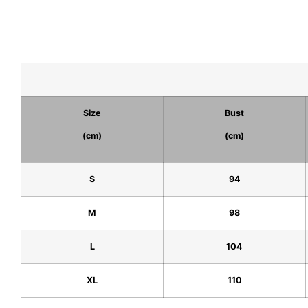
Size
Bust
(cm)
(cm)
S
94
M
98
L
104
XL
110