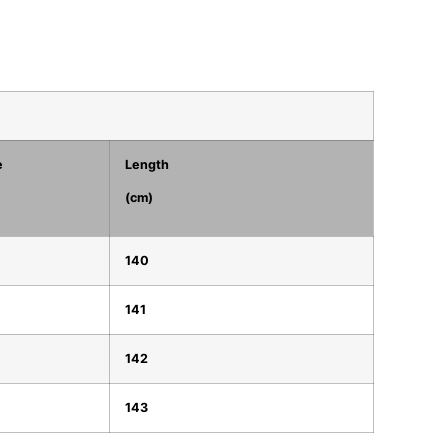
e
Length
(cm)
140
141
142
143