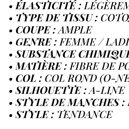
•
ÉLASTICITÉ :
LÉGÈREM
•
TYPE DE TISSU :
COTO
•
COUPE :
AMPLE
•
GENRE :
FEMME / LAD
•
SUBSTANCE CHIMIQUE
•
MATIÈRE :
FIBRE DE P
•
COL :
COL ROND (O-N
•
SILHOUETTE :
A-LINE
•
STYLE DE MANCHES :
•
STYLE :
TENDANCE