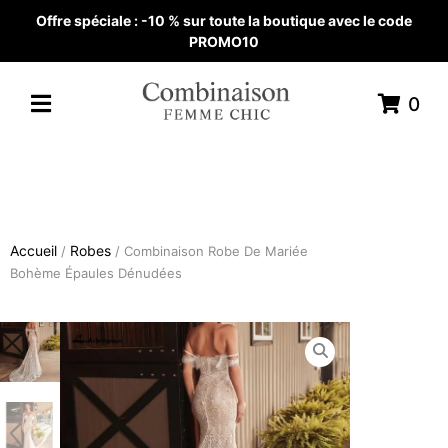
Offre spéciale : -10 % sur toute la boutique avec le code
PROMO10
0
Accueil
Robes
/
/ Combinaison Robe De Mariée
Bohème Épaules Dénudées