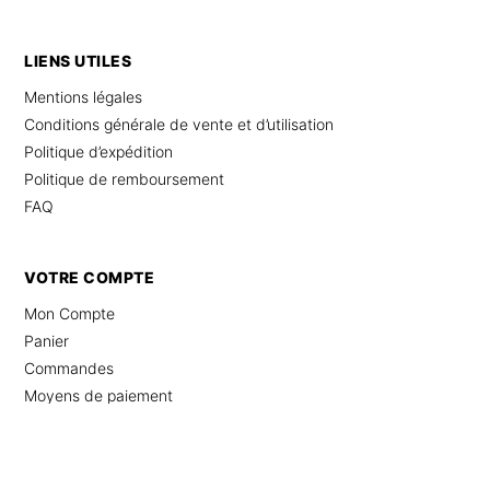
LIENS UTILES
Mentions légales
Conditions générale de vente et d’utilisation
Politique d’expédition
Politique de remboursement
FAQ
VOTRE COMPTE
Mon Compte
Panier
Commandes
Moyens de paiement
© 2025 Combinaison Femme Chic – Tous droits réservés –
Site internet
par
ZIP.ch
–
Protection des données