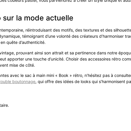
es couleurs pastel, vous parviendrez à créer un style unique et audac
o sur la mode actuelle
emporaine, réintroduisant des motifs, des textures et des silhouett
 dynamique, témoignant d’une volonté des créateurs d’harmoniser trad
 en quête d’authenticité.
 vintage, prouvant ainsi son attrait et sa pertinence dans notre épo
 peut apporter une touche d’unicité. Choisir des accessoires rétro
uvent mise de côté.
es avec le sac à main mini « Book » rétro, n’hésitez pas à consulter 
double boutonnage
, qui offre des idées de looks qui s’harmonisent p
aire.