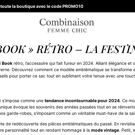
ur toute la boutique avec le code PROMO10
BOOK » RÉTRO – LA FESTI
i
Book
rétro, l’accessoire qui fait fureur en 2024. Alliant élégance et 
oderne. Découvrez comment ce modèle emblématique se transforme en
eils pour porter ce sac tout en sublimant votre tenue avec une touc
 et s’impose comme une
tendance incontournable pour 2024
. Ce mo
n unique évoque les souvenirs des années passées tout en se réinventa
s nos garde-robes, s’imposant comme un véritable must-have de la sai
uête de redécouverte des pièces emblématiques du passé. En revisita
tre personnalité tout en rendant hommage à la
mode vintage
. Petit,