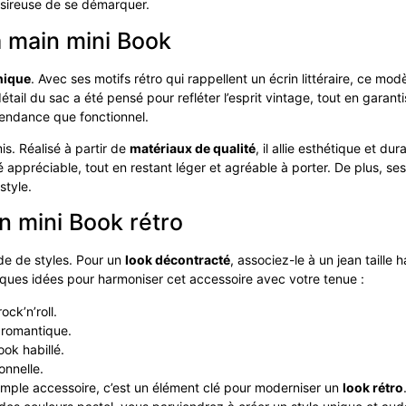
désireuse de se démarquer.
à main mini Book
nique
. Avec ses motifs rétro qui rappellent un écrin littéraire, ce mo
étail du sac a été pensé pour refléter l’esprit vintage, tout en garant
tendance que fonctionnel.
s. Réalisé à partir de
matériaux de qualité
, il allie esthétique et du
é appréciable, tout en restant léger et agréable à porter. De plus, se
style.
n mini Book rétro
de de styles. Pour un
look décontracté
, associez-le à un jean taille
lques idées pour harmoniser cet accessoire avec votre tenue :
ock’n’roll.
 romantique.
ook habillé.
onnelle.
simple accessoire, c’est un élément clé pour moderniser un
look rétro